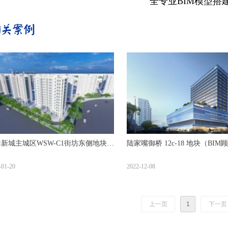
全专业
BIM
模型搭
新城主城区WSW-C1街坊东侧地块商
陆家嘴御桥 12c-18 地块（BIM
房项目
目）
-01-20
2022-12-08
上一页
1
下一页