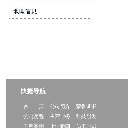
地理信息
返
回
工
程
案
例
返
回
新
闻
中
心
返
回
企
业
文
化
返
回
快捷导航
党
建
文
化
首 页
公司简介
荣誉证书
公司历程
主营业务
科技研发
工程案例
企业新闻
员工心语