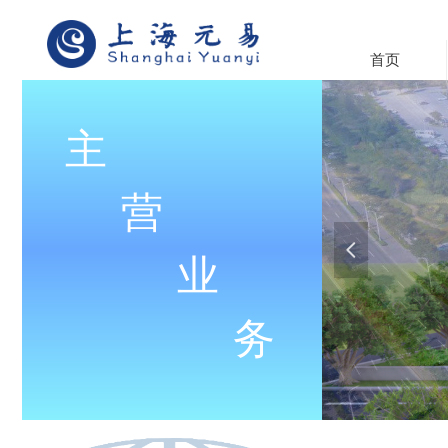
首页
主
营
넳
业
务