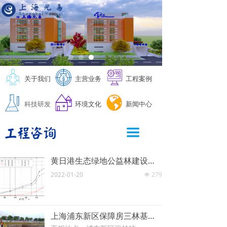
公司简介
规划咨询
规划咨询
人工智能
党建工团
企业新闻
公司资质
工程勘察
工程勘测
智慧林业
发展环境
行业动态
荣誉证书
工程设计
岩土设计
高光谱水质
人才招聘
信息公示
发展历程
测绘测量
测绘测量
地下水研究
企业文化
关于我们
主营业务
工程案例
工程物探
工程物探
技术专利
员工风采
科技研发
环境文化
新闻中心
变形监测
变形监测
员工天地
끀
工程咨询
工程咨询
感动元易
黄日港生态绿地公益林建设项目堆土咨询项目
场地调查
场地调查
员工心语
2022-01-20
279
넶
土壤修复
土壤修复
上海浦东新区保障房三林基地06-01地块
水土保持
水土保持