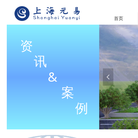
首页
资
讯
&
넳
案
例