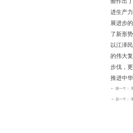
验作出
进生产
展进步
了新形势
以江泽
的伟大
步伐，
推进中华
前一个：
ꂃ
后一个：
ꁹ