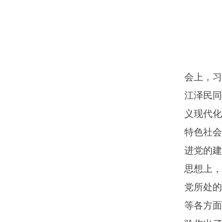
回
新
闻
中
心
返
回
企
业
文
化
返
回
会上，习
党
建
文
江泽民
化
义现代
特色社
进党的建
思想上
党所处
等各方