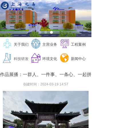
公司简介
规划咨询
规划咨询
人工智能
党建工团
企业新闻
公司资质
工程勘察
工程勘测
智慧林业
发展环境
行业动态
荣誉证书
工程设计
岩土设计
高光谱水质
人才招聘
信息公示
发展历程
测绘测量
测绘测量
地下水研究
企业文化
关于我们
主营业务
工程案例
工程物探
工程物探
技术专利
员工风采
科技研发
环境文化
新闻中心
变形监测
变形监测
员工天地
作品展播：一群人、一件事、一条心、一起拼
工程咨询
工程咨询
感动元易
创建时间：
2024-03-19
14:57
场地调查
场地调查
员工心语
土壤修复
土壤修复
水土保持
水土保持