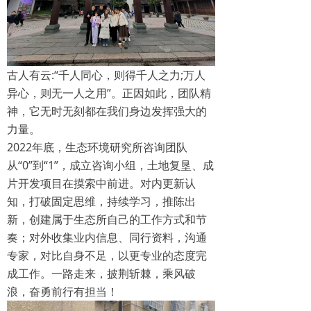
全息测绘
全息测绘
建筑模型
建筑模型
古人有云:“千人同心，则得千人之力;万人
地理信息
地理信息
异心，则无一人之用”。正因如此，团队精
神，它无时无刻都在我们身边发挥强大的
力量。
2022年底，生态环境研究所咨询团队
从“0”到“1”，成立咨询小组，土地复垦、成
片开发项目在摸索中前进。对内更新认
知，打破固定思维，持续学习，推陈出
新，创建属于生态所自己的工作方式和节
奏；对外收集业内信息、同行资料，沟通
专家，对比自身不足，以更专业的态度完
成工作。一路走来，披荆斩棘，乘风破
浪，奋勇前行有担当！