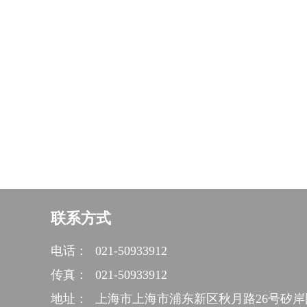
联系方式
电话：
021-50933912
传真：
021-50933912
地址：
上海市上海市浦东新区秋月路26号矽岸